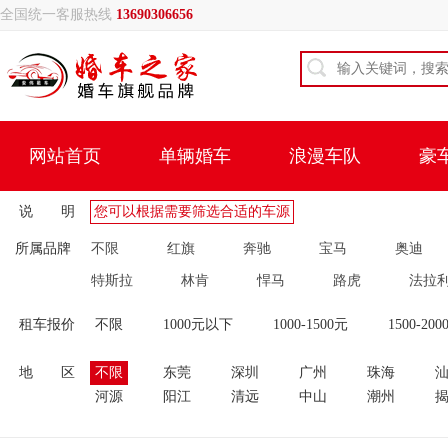
全国统一客服热线
13690306656
网站首页
单辆婚车
浪漫车队
豪
说 明
您可以根据需要筛选合适的车源
所属品牌
不限
红旗
奔驰
宝马
奥迪
特斯拉
林肯
悍马
路虎
法拉
租车报价
不限
1000元以下
1000-1500元
1500-200
地 区
不限
东莞
深圳
广州
珠海
河源
阳江
清远
中山
潮州