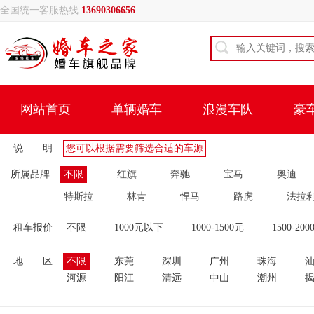
全国统一客服热线
13690306656
网站首页
单辆婚车
浪漫车队
豪
说 明
您可以根据需要筛选合适的车源
所属品牌
不限
红旗
奔驰
宝马
奥迪
特斯拉
林肯
悍马
路虎
法拉
租车报价
不限
1000元以下
1000-1500元
1500-200
地 区
不限
东莞
深圳
广州
珠海
河源
阳江
清远
中山
潮州