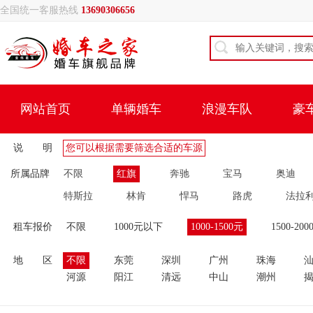
全国统一客服热线
13690306656
网站首页
单辆婚车
浪漫车队
豪
说 明
您可以根据需要筛选合适的车源
所属品牌
不限
红旗
奔驰
宝马
奥迪
特斯拉
林肯
悍马
路虎
法拉
租车报价
不限
1000元以下
1000-1500元
1500-200
地 区
不限
东莞
深圳
广州
珠海
河源
阳江
清远
中山
潮州