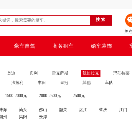
关
豪车自驾
商务租车
婚车装饰
奥迪
宾利
雷克萨斯
凯迪拉克
玛莎拉蒂
法拉利
丰田
皇冠
其他
车队
1500-2000元
2000-2500元
2500元
珠海
汕头
佛山
韶关
湛江
肇庆
江门
潮州
揭阳
云浮