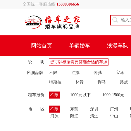
全国统一客服热线
13690306656
网站首页
单辆婚车
浪漫车队
说 明
您可以根据需要筛选合适的车源
所属品牌
不限
红旗
奔驰
宝马
特斯拉
林肯
悍马
路虎
租车报价
不限
1000元以下
1000-1500元
地 区
不限
东莞
深圳
广州
河源
阳江
清远
中山