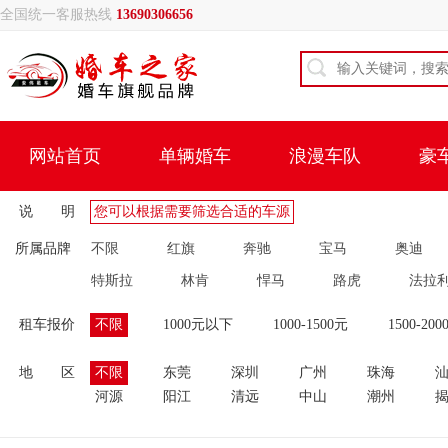
全国统一客服热线
13690306656
网站首页
单辆婚车
浪漫车队
豪
说 明
您可以根据需要筛选合适的车源
所属品牌
不限
红旗
奔驰
宝马
奥迪
特斯拉
林肯
悍马
路虎
法拉
租车报价
不限
1000元以下
1000-1500元
1500-200
地 区
不限
东莞
深圳
广州
珠海
河源
阳江
清远
中山
潮州