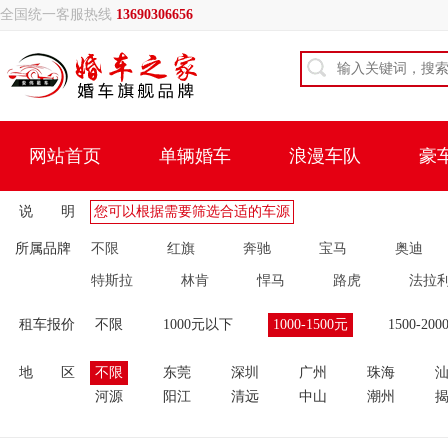
全国统一客服热线
13690306656
网站首页
单辆婚车
浪漫车队
豪
说 明
您可以根据需要筛选合适的车源
所属品牌
不限
红旗
奔驰
宝马
奥迪
特斯拉
林肯
悍马
路虎
法拉
租车报价
不限
1000元以下
1000-1500元
1500-200
地 区
不限
东莞
深圳
广州
珠海
河源
阳江
清远
中山
潮州