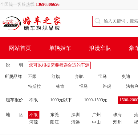
全国统一客服热线
13690306656
网站首页
单辆婚车
浪漫车队
豪
说 明
您可以根据需要筛选合适的车源
所属品牌
不限
红旗
奔驰
宝马
奥迪
特斯拉
林肯
悍马
路虎
法拉
租车报价
不限
1000元以下
1000-1500元
1500-200
地 区
不限
东莞
深圳
广州
珠海
河源
阳江
清远
中山
潮州