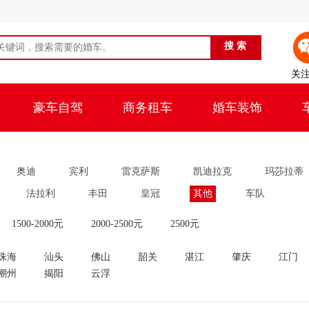
关
豪车自驾
商务租车
婚车装饰
奥迪
宾利
雷克萨斯
凯迪拉克
玛莎拉蒂
法拉利
丰田
皇冠
其他
车队
1500-2000元
2000-2500元
2500元
珠海
汕头
佛山
韶关
湛江
肇庆
江门
潮州
揭阳
云浮