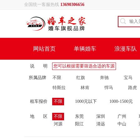
全国统一客服热线
13690306656
网站首页
单辆婚车
浪漫车队
说 明
您可以根据需要筛选合适的车源
所属品牌
不限
红旗
奔驰
宝马
特斯拉
林肯
悍马
路虎
租车报价
不限
1000元以下
1000-1500元
地 区
不限
东莞
深圳
广州
河源
阳江
清远
中山