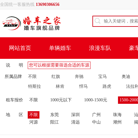
全国统一客服热线
13690306656
网站首页
单辆婚车
浪漫车队
豪
说 明
您可以根据需要筛选合适的车源
所属品牌
不限
红旗
奔驰
宝马
奥迪
特斯拉
林肯
悍马
路虎
法拉
租车报价
不限
1000元以下
1000-1500元
1500-200
地 区
不限
东莞
深圳
广州
珠海
河源
阳江
清远
中山
潮州