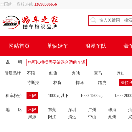
全国统一客服热线
13690306656
网站首页
单辆婚车
浪漫车队
豪
说 明
您可以根据需要筛选合适的车源
所属品牌
不限
红旗
奔驰
宝马
奥迪
特斯拉
林肯
悍马
路虎
法拉
租车报价
不限
1000元以下
1000-1500元
1500-200
地 区
不限
东莞
深圳
广州
珠海
河源
阳江
清远
中山
潮州