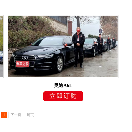
奥迪A6L
1
下一页
尾页