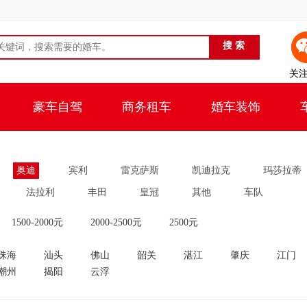
关
豪车自驾
商务租车
婚车装饰
奥迪
宾利
雷克萨斯
凯迪拉克
玛莎拉蒂
法拉利
丰田
皇冠
其他
车队
1500-2000元
2000-2500元
2500元
珠海
汕头
佛山
韶关
湛江
肇庆
江门
潮州
揭阳
云浮