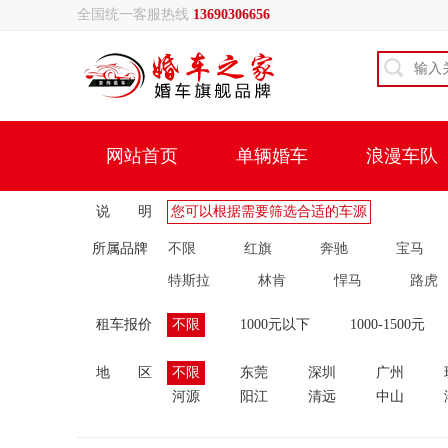
全国统一客服热线
13690306656
网站首页
单辆婚车
浪漫车队
说 明
您可以根据需要筛选合适的车源
所属品牌
不限
红旗
奔驰
宝马
特斯拉
林肯
悍马
路虎
租车报价
不限
1000元以下
1000-1500元
地 区
不限
东莞
深圳
广州
河源
阳江
清远
中山