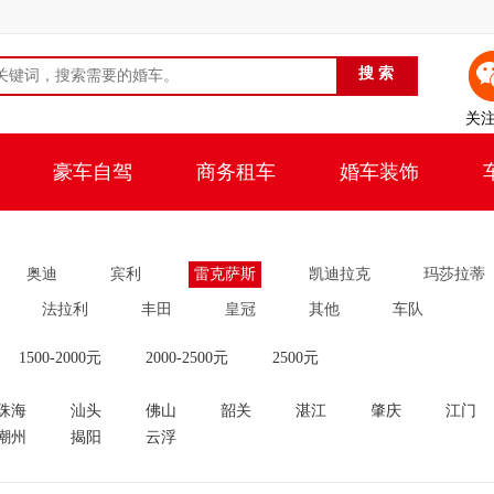
关
豪车自驾
商务租车
婚车装饰
奥迪
宾利
雷克萨斯
凯迪拉克
玛莎拉蒂
法拉利
丰田
皇冠
其他
车队
1500-2000元
2000-2500元
2500元
珠海
汕头
佛山
韶关
湛江
肇庆
江门
潮州
揭阳
云浮