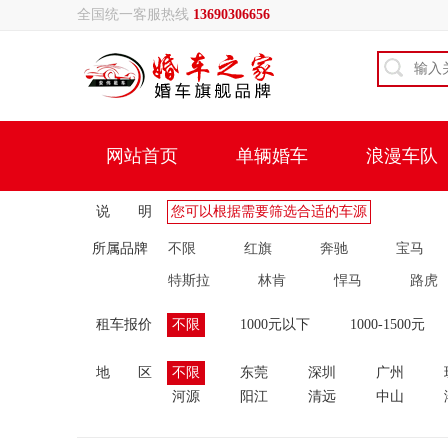
全国统一客服热线
13690306656
网站首页
单辆婚车
浪漫车队
说 明
您可以根据需要筛选合适的车源
所属品牌
不限
红旗
奔驰
宝马
特斯拉
林肯
悍马
路虎
租车报价
不限
1000元以下
1000-1500元
地 区
不限
东莞
深圳
广州
河源
阳江
清远
中山