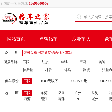
全国统一客服热线
13690306656
网站首页
单辆婚车
浪漫车队
豪
说 明
您可以根据需要筛选合适的车源
所属品牌
不限
红旗
奔驰
宝马
奥迪
特斯拉
林肯
悍马
路虎
法拉
租车报价
不限
1000元以下
1000-1500元
1500-200
地 区
不限
东莞
深圳
广州
珠海
河源
阳江
清远
中山
潮州