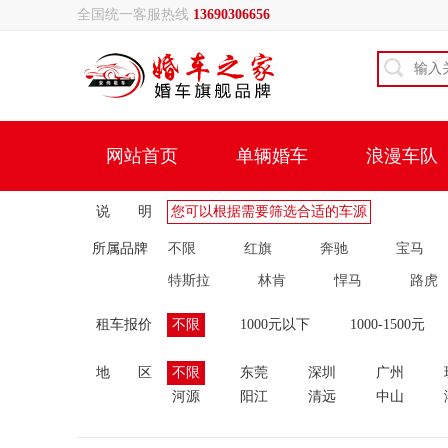
全国统一客服热线
13690306656
网站首页
单辆婚车
浪漫车队
说 明
您可以根据需要筛选合适的车源
所属品牌
不限
红旗
奔驰
宝马
特斯拉
林肯
悍马
路虎
租车报价
不限
1000元以下
1000-1500元
地 区
不限
东莞
深圳
广州
河源
阳江
清远
中山