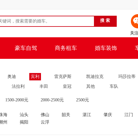
关
豪车自驾
商务租车
婚车装饰
奥迪
宾利
雷克萨斯
凯迪拉克
玛莎拉蒂
法拉利
丰田
皇冠
其他
车队
1500-2000元
2000-2500元
2500元
珠海
汕头
佛山
韶关
湛江
肇庆
江门
潮州
揭阳
云浮